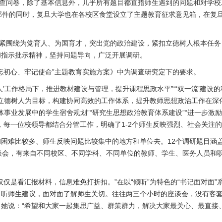
调查问卷，除了基本信息外，几乎所有题目都直指师生遇到的问题和对学
邀请邮件的同时，复旦大学也在各校区食堂设立了主题教育征求意见箱，在复
紧紧围绕为党育人、为国育才，突出党的政治建设，紧扣立德树人根本任
和指示批示精神，坚持问题导向，广泛开展调研。
忘初心、牢记使命”主题教育实施方案》中为调查研究定下的要求。
人’工作格局下，推进教材建设与管理，提升课程思政水平”“‘双一流’建设
以立德树人为目标，构建协同高效的工作体系，提升教师思想政治工作在深化
整体事业发展中的学生宿舍规划”“研究生思想政治教育体系建设”“进一步激
，每一位校领导都结合分管工作，明确了1-2个师生反映强烈、社会关注
困难比较多、师生反映问题比较集中的地方和单位去。12个调研题目涵盖了
谈会，有来自不同校区、不同学科、不同单位的教师、学生、医务人员和职
仅是看汇报材料，信息难免打折扣。”在以“倾听”为特色的“书记面对面
，听师生建议，面对面了解师生关切。往往两三个小时的座谈会，没有客
她说：“希望和大家一起集思广益、群策群力，解决大家最关心、最直接