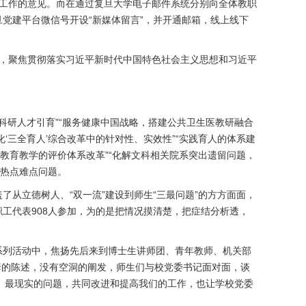
校工作的意见。而在通过复旦大学电子邮件系统分别向全体教职
旦党建平台微信号开设“新媒体留言”，并开通邮箱，线上线下
务，聚焦贯彻落实习近平新时代中国特色社会主义思想和习近平
的科研人才引育”“服务健康中国战略，搭建公共卫生医教研融合
‘三全育人’综合改革中的针对性、实效性”“实践育人的体系建
励教育教学的评价体系改革”“化解文科相关院系突出遗留问题，
的热点难点问题。
从立德树人、“双一流”建设到师生“三最问题”的方方面面，
工代表908人参加，为的是把情况摸清楚，把症结分析透，
”系列活动中，焦扬先后来到博士生讲师团、青年教师、机关部
套的陈述，没有空洞的阐发，师生们与校党委书记面对面，谈
、最现实的问题，共同改进和提高我们的工作，也让学校党委