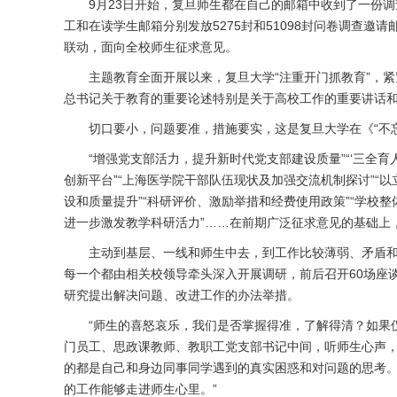
9月23日开始，复旦师生都在自己的邮箱中收到了一份
工和在读学生邮箱分别发放5275封和51098封问卷调查
联动，面向全校师生征求意见。
主题教育全面开展以来，复旦大学“注重开门抓教育”，
总书记关于教育的重要论述特别是关于高校工作的重要讲话
切口要小，问题要准，措施要实，这是复旦大学在《“不
“增强党支部活力，提升新时代党支部建设质量”“‘三全育
创新平台”“上海医学院干部队伍现状及加强交流机制探讨”“
设和质量提升”“科研评价、激励举措和经费使用政策”“学校
进一步激发教学科研活力”……在前期广泛征求意见的基础上
主动到基层、一线和师生中去，到工作比较薄弱、矛盾和
每一个都由相关校领导牵头深入开展调研，前后召开60场座
研究提出解决问题、改进工作的办法举措。
“师生的喜怒哀乐，我们是否掌握得准，了解得清？如果仅
门员工、思政课教师、教职工党支部书记中间，听师生心声
的都是自己和身边同事同学遇到的真实困惑和对问题的思考。
的工作能够走进师生心里。”